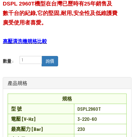
DSPL 2960T機型在台灣已歷時有25年銷售及
數千台的紀錄,它的堅固,耐用,安全性及低維護費
廣受使用者喜愛。
高壓清洗機規格比較
數量 :
詢價
產品規格
規格
型 號
DSPL2960T
電壓 [V-Hz]
3-220-60
最高壓力 [Bar]
230