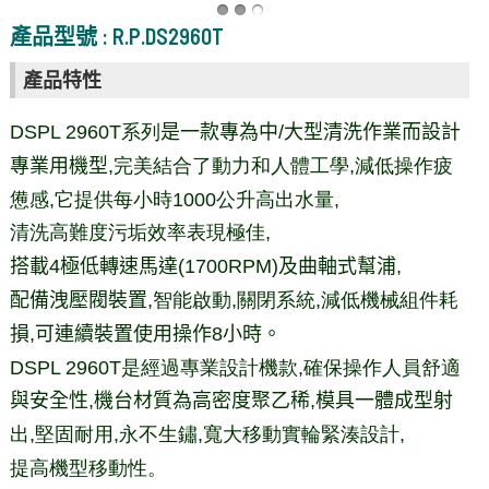
產品型號 : R.P.DS2960T
產品特性
DSPL 2960T系列
是一款專為中/大型清洗作業而設計
專業用機型,
完美結合了動力和人體工學,減低操作疲
憊感,它提供每小時1000公升高出水量,
清洗高難度污垢效率表現極佳
,
搭載4極低轉速馬達(1700RPM)及曲軸式幫浦,
配備洩壓閥裝置
,智能啟動,關閉系統,減低機械組件耗
損,可連續裝置使用操作8小時。
DSPL 2960T是經過專業設計機款,確保操作人員舒適
與安全性,機台材質為高密度聚乙稀,模具一體成型射
出,堅固耐用,永不生鏽,寬大移動實輪緊湊設計,
提高機型移動性。