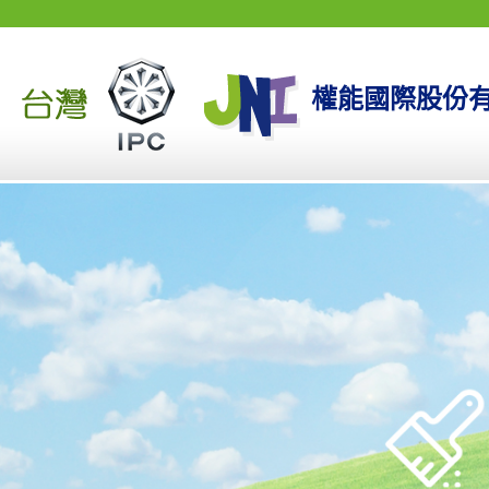
權能國際股份