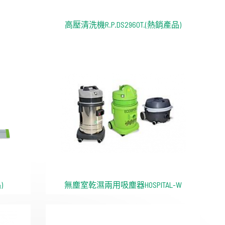
高壓清洗機R.P.DS2960T.(熱銷產品)
)
無塵室乾濕兩用吸塵器HOSPITAL-W