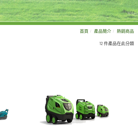
首頁
產品簡介
熱銷商品
12 件產品在此分類