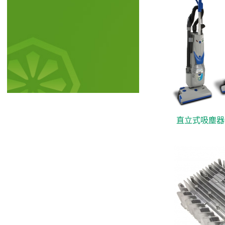
直立式吸塵器RX